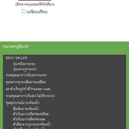
(มีหลายคุณสมบัติให้เลือก)
เปรียบเทียบ
หมวดหมู่สินค้า
BEST SELLER
รุ่นหนีบกระจก
รุ่นเจาะรูกระจก
รวมชุดเสาราวกันตกกระจก
ชุดเสากระจกติดงานเปลือย
เสาสำเร็จรูปทำสี Powder coat
รวมชุดเสาราวกันตก ไม่ใช้กระจก
ชุดอุปกรณ์งานห้องน้ำ
มือจับบานห้องน้ำ
ตัวกันแกว่งยึดท่อเหลี่ยม
ตัวกันแกว่งยึดท่อกลม
ตัวยึดเจาะรูกระจกห้องน้ำ