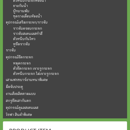
ตัวหนีบกระจกห้องน้ำ
ยางกันน้ำ
บู๊ทบานพับ
ชุดรางเลื่อนห้องน้ำ
อุปกรณ์เสริมกระจก/ราวจับ
ราวจับครอบกระจก
ราวจับสเตนเลสทำสี
ตัวหนีบกันไหว
หูยึดราวจับ
ราวจับ
อุปกรณ์ยึดกระจก
หมุดกระจก
ตัวยึดกระจก เจาะรูกระจก
ตัวหนีบกระจก ไม่เจาะรูกระจก
เสาแฟรชบาร์งานหนาพิเศษ
มือจับประตู
งานสั่งผลิตตามแบบ
สกรูยึดเสากันตก
อุปกรณ์ดูแลสเตนเลส
โซฟา สินค้าพิเศษ