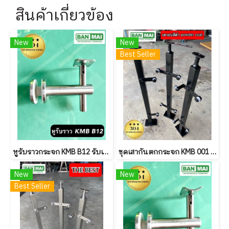
สินค้าเกี่ยวข้อง
New
New
Best Seller
หูรับราวกระจก KMB B12 รับเหลี่ยม
ชุดเสากันตกกระจก KMB 001 สีดำ Powder coat
New
New
Best Seller