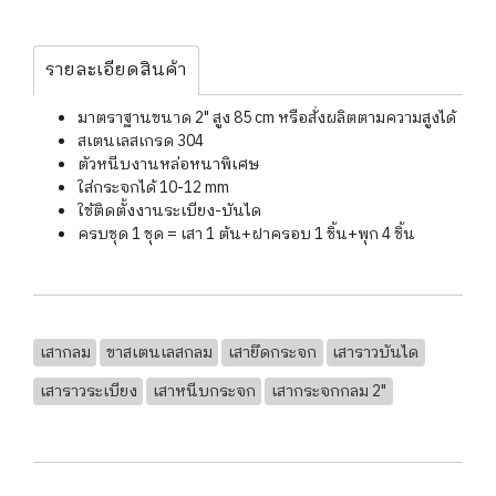
รายละเอียดสินค้า
มาตราฐานขนาด 2" สูง 85 cm หรือสั่งผลิตตามความสูงได้
สเตนเลสเกรด 304
ตัวหนีบงานหล่อหนาพิเศษ
ใส่กระจกได้ 10-12 mm
ใช้ติดตั้งงานระเบียง-บันได
ครบชุด 1 ชุด = เสา 1 ต้น+ฝาครอบ 1 ชิ้น+พุก 4 ชิ้น
เสากลม
ขาสเตนเลสกลม
เสายึดกระจก
เสาราวบันได
เสาราวระเบียง
เสาหนีบกระจก
เสากระจกกลม 2"