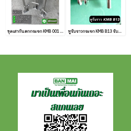
ชุดเสากันตกกระจก KMB 001 ผิวด้าน
หูรับราวกระจก KMB B13 รับกลม