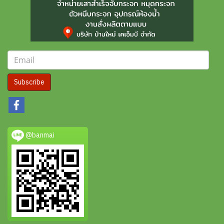
Subscribe
@banmai