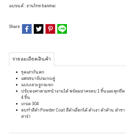
แบรนด์ :
งานไทย banmai
Share
รายละเอียดสินค้า
ชุดเสากันตก
แฟรชบาร์ประกบคู่
แบบเจาะรูกระจก
ปรับองศาตามหน้างานได้ พร้อมฝาครอบ 1 ชิ้นและพุกยึด
4 ชิ้น
เกรด 304
อบทำสีดำ Powder Coat สีดำเลือกได้ ดำเงา ดำด้าน ดำซา
ฮาร่า