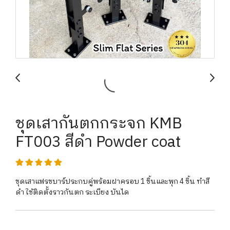
ชุดเสากันตกกระจก KMB
FT003 สีดำ Powder coat
ชุดเสาแฟรชบาร์ประกบคู่พร้อมฝาครอบ 1 ชิ้นและพุก 4 ชิ้น ทำสี
ดำ ใช้ติดตั้งราวกันตก ระเบียง บันได