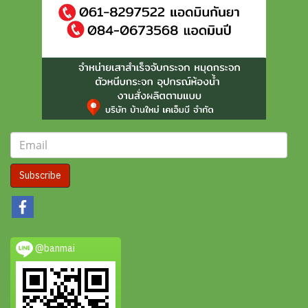
Subscribe
@banmai