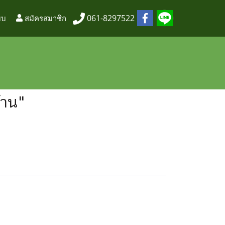
061-8297522
บบ
สมัครสมาชิก
้าน"