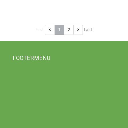
First
1
2
Last
FOOTERMENU