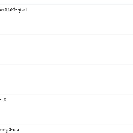
ติ ไม้บีชยุโรป
ชาติ
ะรู สีทอง