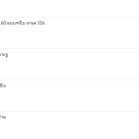
160 แบบหนีบ เกรด 316
าะรู
นีบ
้าน