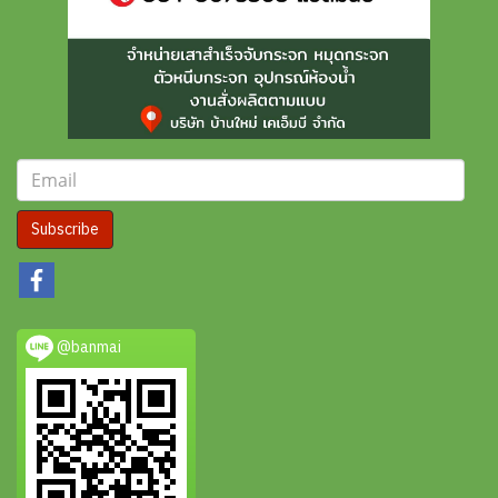
Subscribe
@banmai