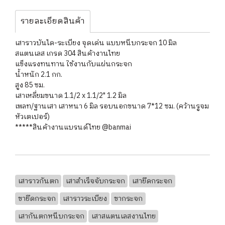
รายละเอียดสินค้า
เสาราวบันได-ระเบียง จุดเด่น แบบหนีบกระจก 10 มิล
สแตนเลส เกรด 304 สินค้างานไทย
แข็งแรงทนทาน ใช้งานกับแผ่นกระจก
น้ำหนัก 2.1 กก.
สูง 85 ซม.
เสาเหลี่ยมขนาด 1.1/2 x 1.1/2" 1.2 มิล
เพลท/ฐานเสา เสาหนา 6 มิล รอบนอกขนาด 7*12 ซม. (คว้านรูจม
หัวเตเปอร์)
*****สินค้างานแบรนด์ไทย @banmai
เสาราวกันตก
เสาสำเร็จจับกระจก
เสายึดกระจก
ขายึดกระจก
เสาราวระเบียง
ขากระจก
เสากันตกหนีบกระจก
เสาสแตนเลสงานไทย