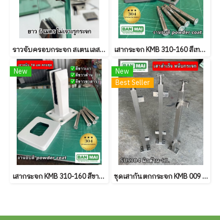
ราวจับครอบกระจก สเตนเลส 304
เสากระจก KMB 310-160 สีเทาซาฮาร่า Powder coat
New
New
Best Seller
เสากระจก KMB 310-160 สีขาว Powder coat
ชุดเสากันตกกระจก KMB 009 ผิวด้าน