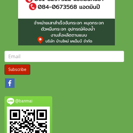
Subscribe
@banmai