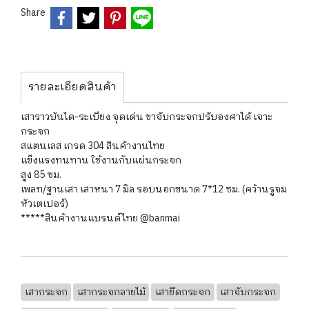
Share
รายละเอียดสินค้า
เสาราวบันได-ระเบียง จุดเด่น ขาจับกระจกปรับองศาได้ เจาะ
กระจก
สแตนเลส เกรด 304 สินค้างานไทย
แข็งแรงทนทาน ใช้งานกับแผ่นกระจก
สูง 85 ซม.
เพลท/ฐานเสา เสาหนา 7 มิล รอบนอกขนาด 7*12 ซม. (คว้านรูจม
หัวเตเปอร์)
*****สินค้างานแบรนด์ไทย @banmai
เสากระจก
เสากระจกลายไม้
เสายึดกระจก
เสาจับกระจก